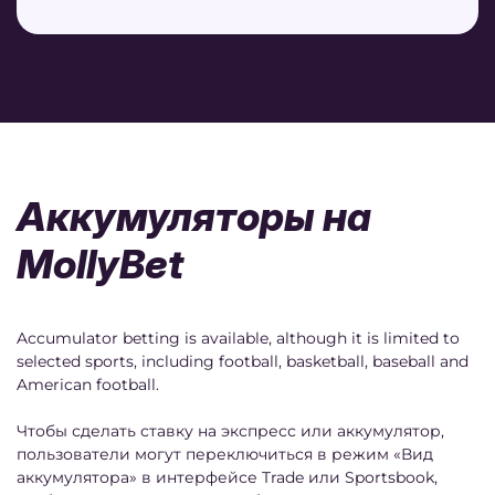
Аккумуляторы на
MollyBet
Accumulator betting is available, although it is limited to
selected sports, including football, basketball, baseball and
American football.
Чтобы сделать ставку на экспресс или аккумулятор,
пользователи могут переключиться в режим «Вид
аккумулятора» в интерфейсе Trade или Sportsbook,