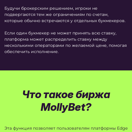
Будучи брокерским решением, игроки не
подвергаются тем же ограничениям по счетам,
которые обычно встречаются у отдельных букмекеров.
Если один букмекер не может принять всю ставку,
платформа может распределить ставку между
несколькими операторами по желаемой цене, помогая
обеспечить исполнение.
Что такое биржа
MollyBet?
Эта функция позволяет пользователям платформы Edge