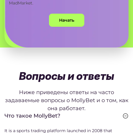
MadMarket.
Начать
Вопросы и ответы
Ниже приведены ответы на часто
задаваемые вопросы о MollyBet и о том, как
она работает.
Что такое MollyBet?
It is a sports trading platform launched in 2008 that