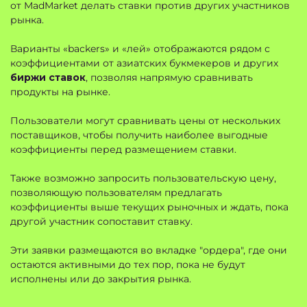
от MadMarket делать ставки против других участников
рынка.
Варианты «backers» и «лей» отображаются рядом с
коэффициентами от азиатских букмекеров и других
биржи ставок
, позволяя напрямую сравнивать
продукты на рынке.
Пользователи могут сравнивать цены от нескольких
поставщиков, чтобы получить наиболее выгодные
коэффициенты перед размещением ставки.
Также возможно запросить пользовательскую цену,
позволяющую пользователям предлагать
коэффициенты выше текущих рыночных и ждать, пока
другой участник сопоставит ставку.
Эти заявки размещаются во вкладке "ордера", где они
остаются активными до тех пор, пока не будут
исполнены или до закрытия рынка.