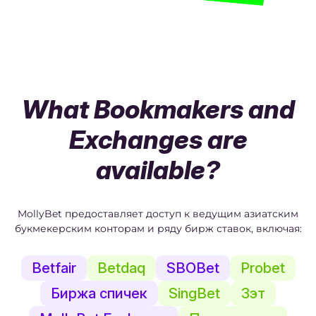
What Bookmakers and
Exchanges are
available?
MollyBet предоставляет доступ к ведущим азиатским
букмекерским конторам и ряду бирж ставок, включая:
Betfair
Betdaq
SBOBet
Probet
Биржа спичек
SingBet
3эт