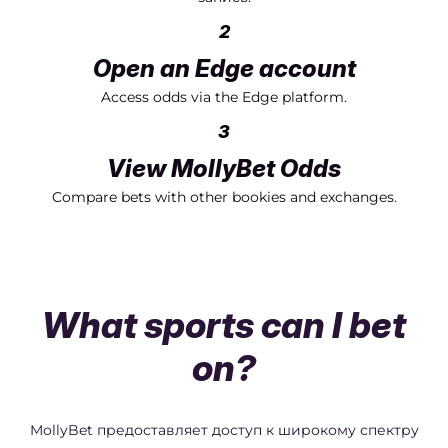
2
Open an
Edge account
Access odds via the Edge platform.
3
View
MollyBet Odds
Compare bets with other bookies and exchanges.
What sports can I bet
on?
MollyBet предоставляет доступ к широкому спектру