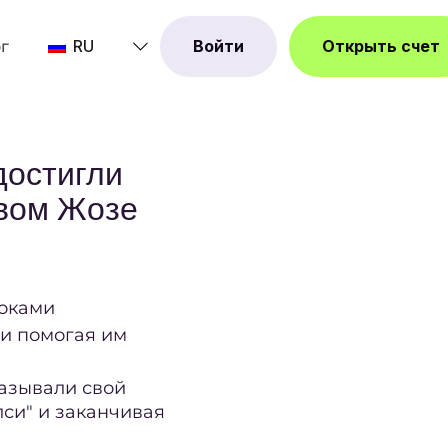
RU
Войти
Открыть счет
г
достигли
твом Жозе
оками
 и помогая им
казывали свой
лси" и заканчивая