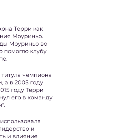
жона Терри как
ения Моуриньо.
нды Моуриньо во
о помогло клубу
пе.
а титула чемпиона
 а в 2005 году
015 году Терри
нул его в команду
".
 использовала
лидерство и
ть и влияние