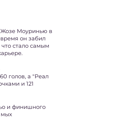
 Жозе Моуринью в
о время он забил
, что стало самым
карьере.
е
60 голов, а "Реал
чками и 121
ьо и финишного
амых