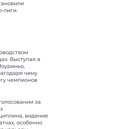
тановили
-лиги.
ководством
ах. Выступая в
Моуриньо,
лагодаря чему
игу чемпионов
 голосовании за
х
сциплина, видение
атчах, особенно