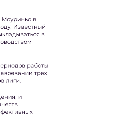
 Моуриньо в
году. Известный
ыкладываться в
ководством
 периодов работы
завоевании трех
в лиги.
ения, и
ачеств
ффективных