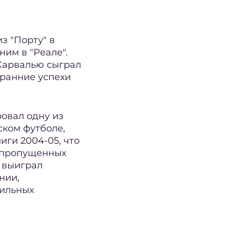
з "Порту" в
ним в "Реале".
Карвалью сыграл
 ранние успехи
овал одну из
ком футболе,
иги 2004-05, что
у пропущенных
 выиграл
нии,
бильных