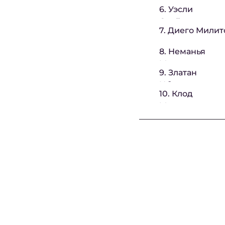
6. Уэсли
Снейдер
7. Диего Милит
8. Неманья
Матич
9. Златан
Ибрагимович
10. Клод
Макелеле