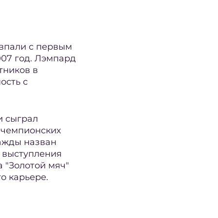
впали с первым
007 год. Лэмпард
тников в
ость с
и сыграл
х чемпионских
важды назван
о выступления
 "Золотой мяч"
о карьере.