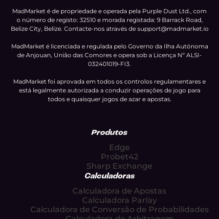
MadMarket é de propriedade e operada pela Purple Dust Ltd., com
o número de registo: 32510 e morada registada: 9 Barrack Road,
Belize City, Belize. Contacte-nos através de
support@madmarket.io
MadMarket é licenciada e regulada pelo Governo da Ilha Autónoma
de Anjouan, União das Comores e opera sob a Licença Nº ALSI-
032401019-FI3.
MadMarket foi aprovada em todos os controlos regulamentares e
está legalmente autorizada a conduzir operações de jogo para
todos e quaisquer jogos de azar e apostas.
Produtos
Edge
Probet42
Sharp Exchange
Calculadoras
Calculadora de Apostas
Calculadora Parlay
Calculadora de Conversão de Probabilidades
Calculadora de Arbitragem