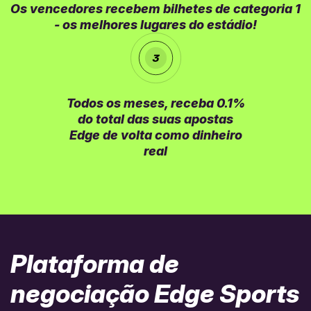
Os vencedores recebem bilhetes de categoria 1
- os melhores lugares do estádio!
Todos os meses, receba 0.1%
do total das suas apostas
Edge de volta como dinheiro
real
Plataforma de
negociação Edge Sports