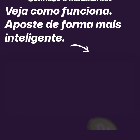
Veja como funciona.
Aposte de forma mais
inteligente.