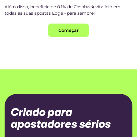
Além disso, beneficie de 0.1% de Cashback vitalício em
todas as suas apostas Edge - para sempre!
Começar
Criado para
apostadores sérios