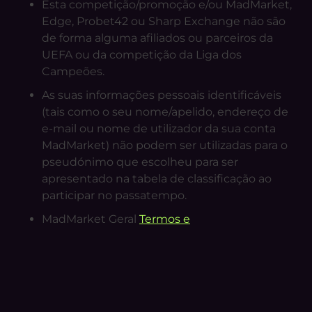
Esta competição/promoção e/ou MadMarket,
Edge, Probet42 ou Sharp Exchange não são
de forma alguma afiliados ou parceiros da
UEFA ou da competição da Liga dos
Campeões.
As suas informações pessoais identificáveis
(tais como o seu nome/apelido, endereço de
e-mail ou nome de utilizador da sua conta
MadMarket) não podem ser utilizadas para o
pseudónimo que escolheu para ser
apresentado na tabela de classificação ao
participar no passatempo.
MadMarket Geral
Termos e