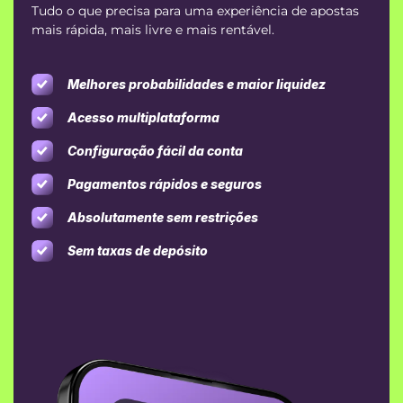
Tudo o que precisa para uma experiência de apostas
mais rápida, mais livre e mais rentável.
Melhores probabilidades e maior liquidez
Acesso multiplataforma
Configuração fácil da conta
Pagamentos rápidos e seguros
Absolutamente sem restrições
Sem taxas de depósito