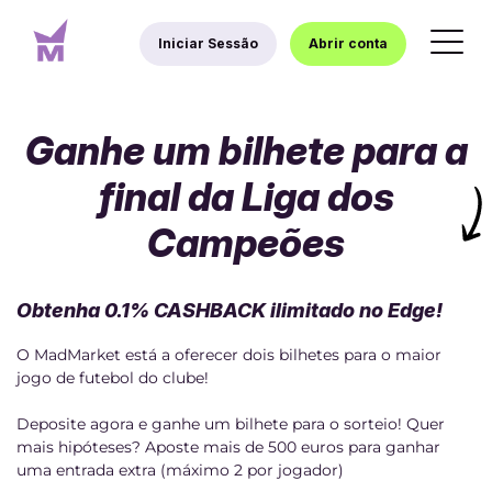
Iniciar Sessão
Abrir conta
Ganhe um bilhete para a
final da Liga dos
Campeões
Obtenha 0.1% CASHBACK ilimitado no Edge!
O MadMarket está a oferecer dois bilhetes para o maior
jogo de futebol do clube!
Deposite agora e ganhe um bilhete para o sorteio! Quer
mais hipóteses? Aposte mais de 500 euros para ganhar
uma entrada extra (máximo 2 por jogador)