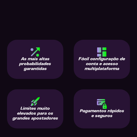
21
O MadMarket reserva-se o direito de alterar, cancelar,
reclamar ou recusar qualquer promoção à sua discrição.
22
Esta competição/promoção e/ou MadMarket, Edge,
Probet42 ou Sharp Exchange não são de forma alguma
afiliados ou parceiros da UEFA ou da competição da Liga
As mais altas
Fácil configuração de
probabilidades
conta e acesso
dos Campeões.
garantidas
multiplataforma
23
As suas informações pessoais identificáveis (tais como o
seu nome/apelido, endereço de e-mail ou nome de
utilizador da sua conta MadMarket) não podem ser
utilizadas para o pseudónimo que escolheu para ser
Limites muito
apresentado na tabela de classificação ao participar no
Pagamentos rápidos
elevados para os
e seguros
passatempo.
grandes apostadores
24