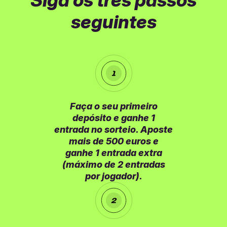
seguintes
Faça o seu primeiro
depósito e ganhe 1
entrada no sorteio. Aposte
mais de 500 euros e
ganhe 1 entrada extra
(máximo de 2 entradas
por jogador).