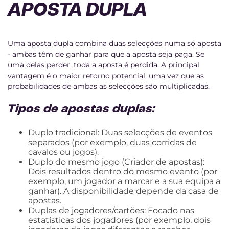
APOSTA DUPLA
Uma aposta dupla combina duas selecções numa só aposta
- ambas têm de ganhar para que a aposta seja paga. Se
uma delas perder, toda a aposta é perdida. A principal
vantagem é o maior retorno potencial, uma vez que as
probabilidades de ambas as selecções são multiplicadas.
Tipos de apostas duplas:
Duplo tradicional: Duas selecções de eventos
separados (por exemplo, duas corridas de
cavalos ou jogos).
Duplo do mesmo jogo (Criador de apostas):
Dois resultados dentro do mesmo evento (por
exemplo, um jogador a marcar e a sua equipa a
ganhar). A disponibilidade depende da casa de
apostas.
Duplas de jogadores/cartões: Focado nas
estatísticas dos jogadores (por exemplo, dois