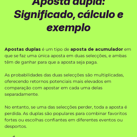
Aposta dupla:
Significado, cálculo e
exemplo
Apostas duplas
é um tipo de
aposta de acumulador
em
que se faz uma única aposta em duas selecções, e ambas
têm de ganhar para que a aposta seja paga.
As probabilidades das duas selecções são multiplicadas,
oferecendo retornos potenciais mais elevados em
comparação com apostar em cada uma delas
separadamente.
No entanto, se uma das selecções perder, toda a aposta é
perdida. As duplas são populares para combinar favoritos
fortes ou escolhas confiantes em diferentes eventos ou
desportos.