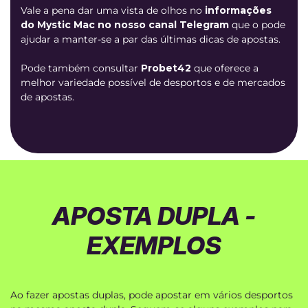
Vale a pena dar uma vista de olhos no
informações
do Mystic Mac no nosso canal Telegram
que o pode
ajudar a manter-se a par das últimas dicas de apostas.
Pode também consultar
Probet42
que oferece a
melhor variedade possível de desportos e de mercados
de apostas.
APOSTA DUPLA -
EXEMPLOS
Ao fazer apostas duplas, pode apostar em vários desportos