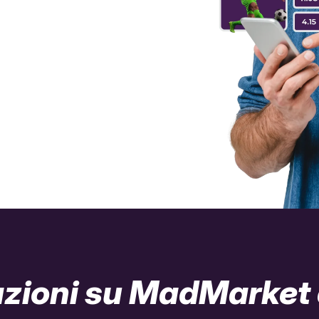
zioni su MadMarket 