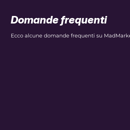
Domande frequenti
Ecco alcune domande frequenti su MadMarket