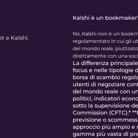
Kalshi è un bookmaker
No, Kalshi non è un bookma
 e Kalshi.
regolamentato in cui gli ut
del mondo reale, piuttost
direttamente con una soci
La differenza principale
focus e nelle tipologie di mercat
borsa di scambio regola
utenti di negoziare cont
del mondo reale con una
politici, indicatori econ
sotto la supervisione 
Commission (CFTC).* **MadMarket** (spesso associato a mercati di
previsione o scommess
approccio più ampio e 
gamma più vasta di prev