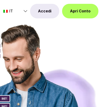
IT
Accedi
Apri Conto