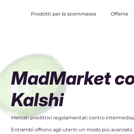
Prodotti per le scommesse
Offerte
MadMarket co
Kalshi
Mercati predittivi regolamentati contro intermediaz
Entrambi offrono agli utenti un modo più avanzato 