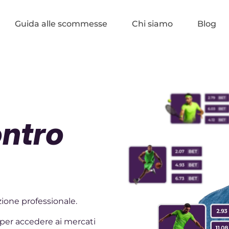
Guida alle scommesse
Chi siamo
Blog
ntro
ione professionale.
per accedere ai mercati