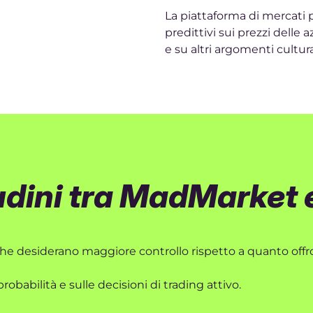
La piattaforma di mercati p
predittivi sui prezzi delle a
e su altri argomenti cultura
udini tra MadMarket 
he desiderano maggiore controllo rispetto a quanto offr
obabilità e sulle decisioni di trading attivo.