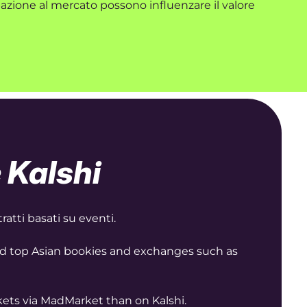
pazione al mercato possono influenzare il valore
 Kalshi
ratti basati su eventi.
nd top Asian bookies and exchanges such as
kets via MadMarket than on Kalshi.