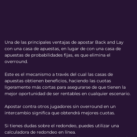
Una de las principales ventajas de apostar Back and Lay
con una casa de apuestas, en lugar de con una casa de
apuestas de probabilidades fijas, es que elimina el
overround.
Este es el mecanismo a través del cual las casas de
apuestas obtienen beneficios, haciendo las cuotas
ligeramente más cortas para asegurarse de que tienen la
mejor oportunidad de ser rentables en cualquier escenario.
Apostar contra otros jugadores sin overround en un
intercambio significa que obtendrá mejores cuotas.
Si tienes dudas sobre el redondeo, puedes utilizar una
calculadora de redondeo en línea.