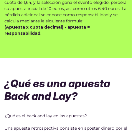
cuota de 1,64, y la selección gana el evento elegido, perderá
su apuesta inicial de 10 euros, así como otros 6,40 euros. La
pérdida adicional se conoce como responsabilidad y se
calcula mediante la siguiente fórmula:
(Apuesta x cuota decimal) - apuesta =
responsabilidad
.
¿Qué es una apuesta
Back and Lay?
¿Qué es el back and lay en las apuestas?
Una apuesta retrospectiva consiste en apostar dinero por el