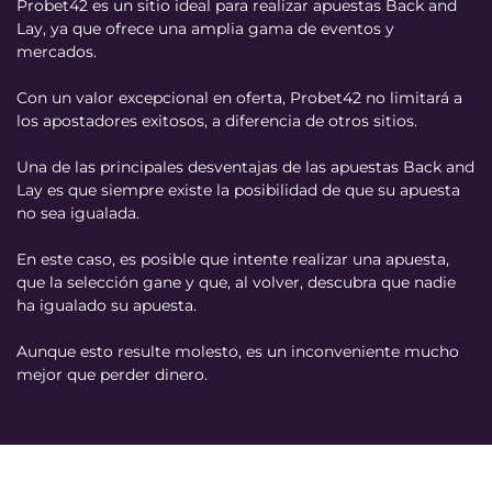
Probet42
es un sitio ideal para realizar apuestas Back and
Lay, ya que ofrece una amplia gama de eventos y
mercados.
Con un valor excepcional en oferta, Probet42 no limitará a
los apostadores exitosos, a diferencia de otros sitios.
Una de las principales desventajas de las apuestas Back and
Lay es que siempre existe la posibilidad de que su apuesta
no sea igualada.
En este caso, es posible que intente realizar una apuesta,
que la selección gane y que, al volver, descubra que nadie
ha igualado su apuesta.
Aunque esto resulte molesto, es un inconveniente mucho
mejor que perder dinero.