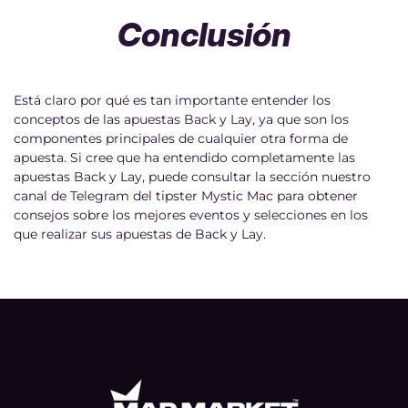
Conclusión
Está claro por qué es tan importante entender los
conceptos de las apuestas Back y Lay, ya que son los
componentes principales de cualquier otra forma de
apuesta. Si cree que ha entendido completamente las
apuestas Back y Lay, puede consultar la sección
nuestro
canal de Telegram del tipster Mystic Mac
para obtener
consejos sobre los mejores eventos y selecciones en los
que realizar sus apuestas de Back y Lay.