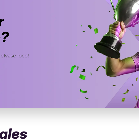
r
o?
élvase loco!
ales