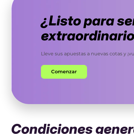
¿Listo para se
extraordinari
Lleve sus apuestas a nuevas cotas y ¡vu
Comenzar
Condiciones gener