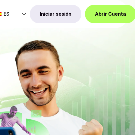
ES
Iniciar sesión
Abrir Cuenta