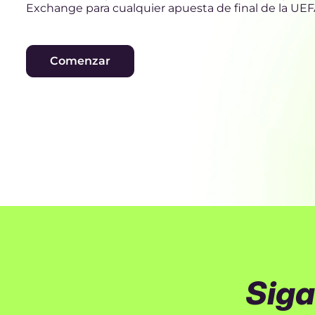
Exchange para cualquier apuesta de final de la U
Comenzar
Siga