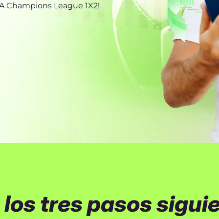
EFA Champions League 1X2!
 los tres pasos sigui