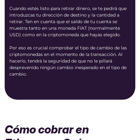
Cuando estés listo para retirar dinero, se te pedirá que
introduzcas tu dirección de destino y la cantidad a
retirar. Ten en cuenta que el saldo de tu cuenta se
muestra tanto en una moneda FIAT (normalmente
USD) como en la criptomoneda que hayas elegido.
Por eso es crucial comprobar el tipo de cambio de las
criptomonedas en el momento de la transacción. Al
hacerlo, tendrá la seguridad de que no le pillará
desprevenido ningún cambio inesperado en el tipo de
cambio.
Cómo cobrar en