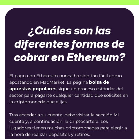
¿Cuáles son las
diferentes formas de
cobrar en Ethereum?
El pago con Ethereum nunca ha sido tan fácil como
apostando en MadMarket. La página
bolsa de
apuestas populares
sigue un proceso estándar del
sector para pagarte cualquier cantidad que solicites en
la criptomoneda que elijas.
Tras acceder a su cuenta, debe visitar la sección Mi
cuenta y, a continuación, la Criptocartera. Los
jugadores tienen muchas criptomonedas para elegir a
la hora de realizar depósitos y retiros.