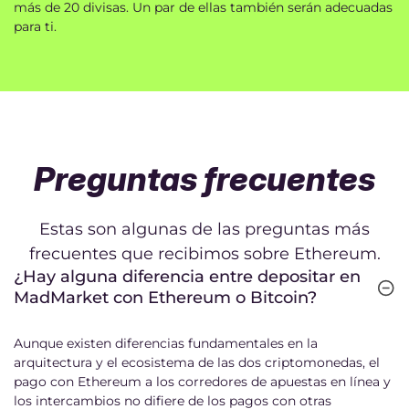
más de 20 divisas. Un par de ellas también serán adecuadas
para ti.
Preguntas frecuentes
Estas son algunas de las preguntas más
frecuentes que recibimos sobre Ethereum.
¿Hay alguna diferencia entre depositar en
MadMarket con Ethereum o Bitcoin?
Aunque existen diferencias fundamentales en la
arquitectura y el ecosistema de las dos criptomonedas, el
pago con Ethereum a los corredores de apuestas en línea y
los intercambios no difiere de los pagos con otras