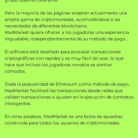
grupo objetivo diferente.
Pero la mayoría de las páginas aceptan actualmente una
amplia gama de criptomonedas, acomodándose a las
necesidades de diferentes blockchains.
MadMarket quiere ofrecer a los jugadores una experiencia
inigualable, independientemente de su método de pago.
El software está diseñado para procesar transacciones
criptográficas con rapidez y es muy fácil de usar, lo que
hace que incluso los jugadores novatos se sientan
cómodos.
Dada la popularidad de Ethereum como método de pago,
MadMarket facilitará las transacciones desde redes que
validen transacciones o ayuden en la ejecución de contratos
inteligentes.
En otras palabras, MadMarket es una bolsa de apuestas
construida para todos los usuarios de criptomonedas.