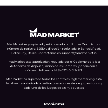
MadMarket es propiedad y está operado por Purple Dust Ltd. con
número de registro: 32510 y dirección registrada: 9 Barrack Road,
Belize City, Belize. Contáctanos en
support@madmarket.io
MadMarket está autorizada y regulada por el Gobierno de la Isla
Autónoma de Anjouan, Unión de las Comoras, y opera con el
número de licencia ALSI-032401019-FI3.
MadMarket ha superado todos los controles reglamentarios y está
legalmente autorizada a realizar operaciones de juego para todos y
cada uno de los juegos de azar y apuestas.
Productos