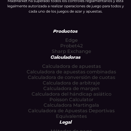
MadMarket ha superado todos los controles reglamentarios y está
4
legalmente autorizada a realizar operaciones de juego para todos y
cada uno de los juegos de azar y apuestas.
Se aplican los
Términos y condiciones
generales.
Productos
Edge
Probet42
Sharp Exchange
Calculadoras
Calculadora de apuestas
Calculadora de apuestas combinadas
Calculadora de conversión de cuotas
Calculadora de arbitraje
Calculadora de margen
Calculadora del hándicap asiático
Poisson Calculator
Calculadora Martingala
Calculadora de Apuestas Deportivas
Equivalentes
Legal