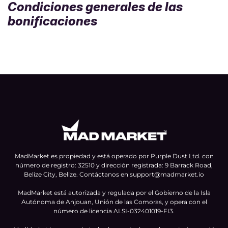
Condiciones generales de las
bonificaciones
1
Todas las ofertas promocionales de MadMarket están
limitadas a una persona, familia, domicilio, dirección de
correo electrónico, número de teléfono y el mismo número
de cuenta de pago.
2
Cualquier forma de abuso conllevará automáticamente la
anulación de los fondos restantes y de las posibles
ganancias y, posiblemente, el cierre absoluto de la cuenta
MadMarket es propiedad y está operado por Purple Dust Ltd. con
sin previo aviso ni explicación.
número de registro: 32510 y dirección registrada: 9 Barrack Road,
Belize City, Belize. Contáctanos en
support@madmarket.io
3
MadMarket está autorizada y regulada por el Gobierno de la Isla
MadMarket se reserva el derecho a modificar, cancelar,
Autónoma de Anjouan, Unión de las Comoras, y opera con el
reclamar o rechazar cualquier promoción según su propio
número de licencia ALSI-032401019-FI3.
criterio.