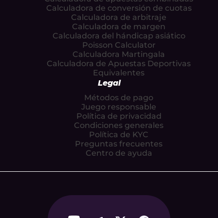
Calculadora de conversión de cuotas
Calculadora de arbitraje
Calculadora de margen
Calculadora del hándicap asiático
Poisson Calculator
Calculadora Martingala
Calculadora de Apuestas Deportivas
Equivalentes
Legal
Métodos de pago
Juego responsable
Política de privacidad
Condiciones generales
Política de KYC
Preguntas frecuentes
Centro de ayuda