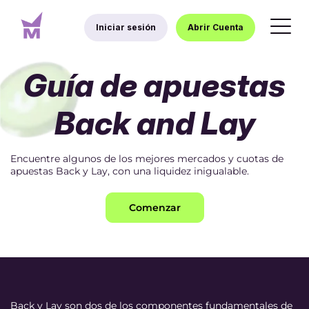
Iniciar sesión
Abrir Cuenta
Guía de apuestas
Back and Lay
Encuentre algunos de los mejores mercados y cuotas de
apuestas Back y Lay, con una liquidez inigualable.
Comenzar
Back y Lay son dos de los componentes fundamentales de