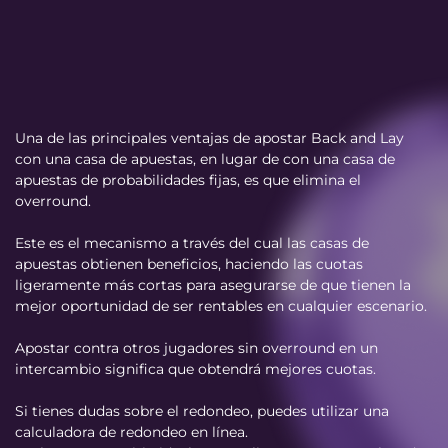
Una de las principales ventajas de apostar Back and Lay
con una casa de apuestas, en lugar de con una casa de
apuestas de probabilidades fijas, es que elimina el
overround.
Este es el mecanismo a través del cual las casas de
apuestas obtienen beneficios, haciendo las cuotas
ligeramente más cortas para asegurarse de que tienen la
mejor oportunidad de ser rentables en cualquier escenario.
Apostar contra otros jugadores sin overround en un
intercambio significa que obtendrá mejores cuotas.
Si tienes dudas sobre el redondeo, puedes utilizar una
calculadora de redondeo en línea.