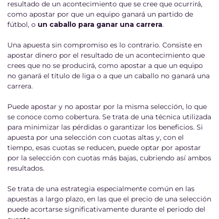
resultado de un acontecimiento que se cree que ocurrirá,
como apostar por que un equipo ganará un partido de
fútbol, o
un caballo para ganar una carrera
.
Una apuesta sin compromiso es lo contrario. Consiste en
apostar dinero por el resultado de un acontecimiento que
crees que no se producirá, como apostar a que un equipo
no ganará el título de liga o a que un caballo no ganará una
carrera.
Puede apostar y no apostar por la misma selección, lo que
se conoce como cobertura. Se trata de una técnica utilizada
para minimizar las pérdidas o garantizar los beneficios. Si
apuesta por una selección con cuotas altas y, con el
tiempo, esas cuotas se reducen, puede optar por apostar
por la selección con cuotas más bajas, cubriendo así ambos
resultados.
Se trata de una estrategia especialmente común en las
apuestas a largo plazo, en las que el precio de una selección
puede acortarse significativamente durante el periodo del