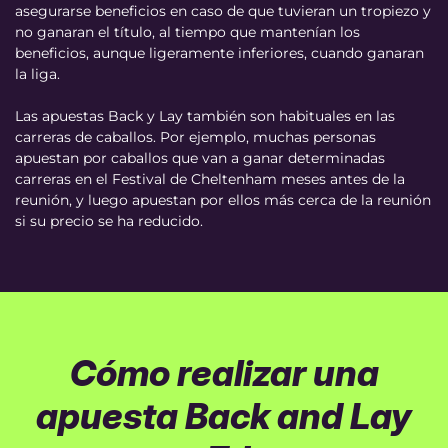
asegurarse beneficios en caso de que tuvieran un tropiezo y
no ganaran el título, al tiempo que mantenían los
beneficios, aunque ligeramente inferiores, cuando ganaran
la liga.
Las apuestas Back y Lay también son habituales en las
carreras de caballos. Por ejemplo, muchas personas
apuestan por caballos que van a ganar determinadas
carreras en el Festival de Cheltenham meses antes de la
reunión, y luego apuestan por ellos más cerca de la reunión
si su precio se ha reducido.
Cómo realizar una
apuesta Back and Lay