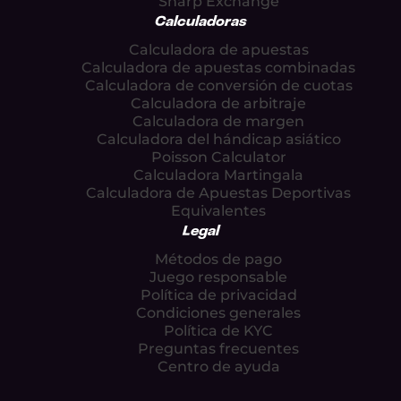
Sharp Exchange
Calculadoras
Calculadora de apuestas
Calculadora de apuestas combinadas
Calculadora de conversión de cuotas
Calculadora de arbitraje
Calculadora de margen
Calculadora del hándicap asiático
Poisson Calculator
Calculadora Martingala
Calculadora de Apuestas Deportivas
Equivalentes
Legal
Métodos de pago
Juego responsable
Política de privacidad
Condiciones generales
Política de KYC
Preguntas frecuentes
Centro de ayuda